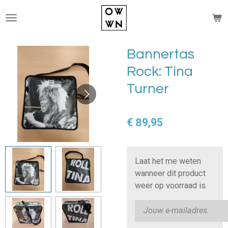
Ga
direct
naar
de
Bannertas
hoofdinhoud
Rock: Tina
Turner
€ 89,95
Laat het me weten
wanneer dit product
weer op voorraad is.