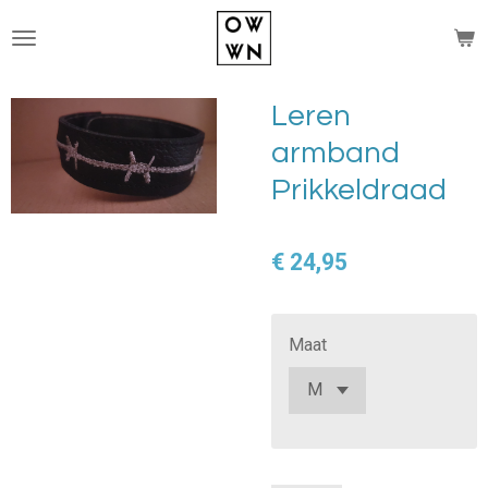
Ga
direct
naar
de
Leren
hoofdinhoud
armband
Prikkeldraad
€ 24,95
Maat