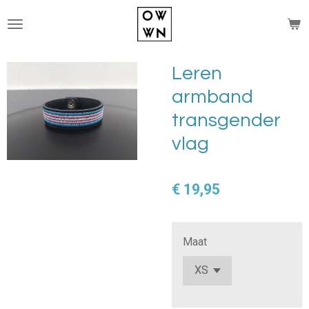
Ga
direct
naar
de
Leren
hoofdinhoud
armband
transgender
vlag
€ 19,95
Maat