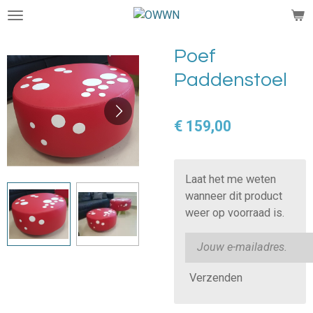
Ga
direct
naar
Poef
de
Paddenstoel
hoofdinhoud
€ 159,00
Laat het me weten
wanneer dit product
weer op voorraad is.
Verzenden