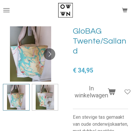
Ga
direct
naar
de
GloBAG
hoofdinhoud
Twente/Sallan
d
€ 34,95
In
winkelwagen
Een stevige tas gemaakt
van oude onderwijskaarten,