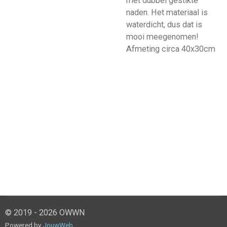
met dubbel gestikte
naden. Het materiaal is
waterdicht, dus dat is
mooi meegenomen!
Afmeting circa 40x30cm
© 2019 - 2026 OWWN
Powered by
JouwWeb